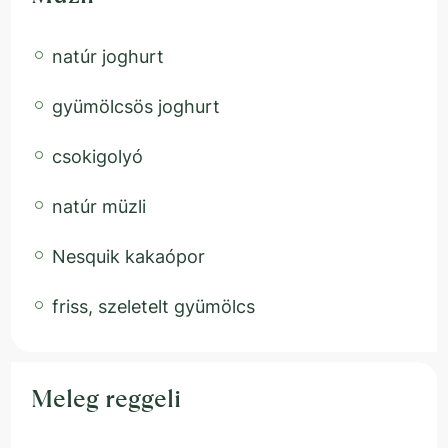
natúr joghurt
gyümölcsös joghurt
csokigolyó
natúr müzli
Nesquik kakaópor
friss, szeletelt gyümölcs
Meleg reggeli