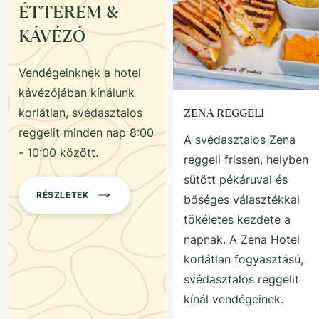
ÉTTEREM &
KÁVÉZÓ
Vendégeinknek a hotel
kávézójában kínálunk
ZENA REGGELI
korlátlan, svédasztalos
reggelit minden nap 8:00
A svédasztalos Zena
- 10:00 között.
reggeli frissen, helyben
sütött pékáruval és
RÉSZLETEK
bőséges választékkal
tökéletes kezdete a
napnak. A Zena Hotel
korlátlan fogyasztású,
svédasztalos reggelit
kínál vendégeinek.