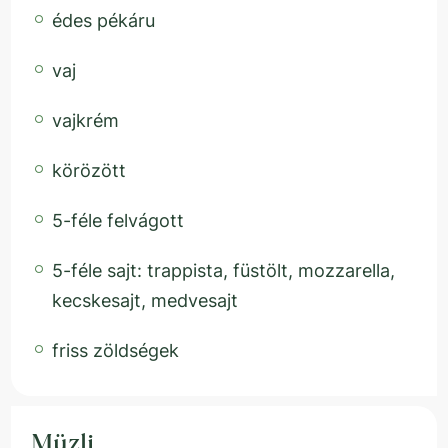
édes pékáru
vaj
vajkrém
körözött
5-féle felvágott
5-féle sajt: trappista, füstölt, mozzarella,
kecskesajt, medvesajt
friss zöldségek
Müzli