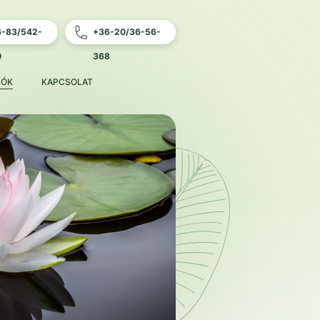
6-83/542-
+36-20/36-56-
0
368
LÓK
KAPCSOLAT