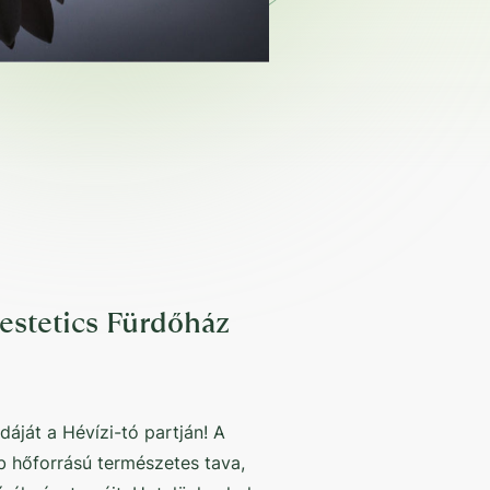
Festetics Fürdőház
áját a Hévízi-tó partján! A
b hőforrású természetes tava,