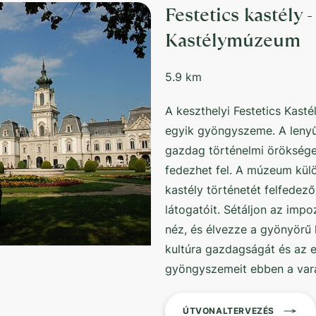
Festetics kastély 
Kastélymúzeum
5.9 km
A keszthelyi Festetics Kast
egyik gyöngyszeme. A leny
gazdag történelmi öröksége
fedezhet fel. A múzeum külön
kastély történetét felfedező
látogatóit. Sétáljon az imp
néz, és élvezze a gyönyörű 
kultúra gazdagságát és az 
gyöngyszemeit ebben a vará
ÚTVONALTERVEZÉS