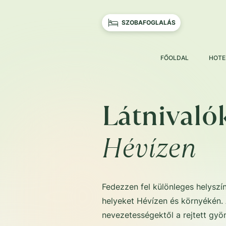
SZOBAFOGLALÁS
FŐOLDAL
HOTE
Látnivaló
Hévízen
Fedezzen fel különleges helyszí
helyeket Hévízen és környékén. 
nevezetességektől a rejtett gyö