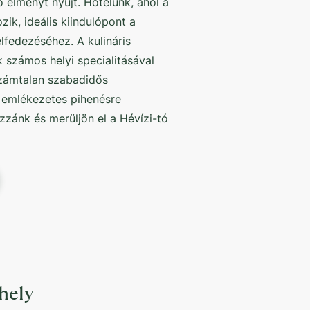
élményt nyújt. Hotelünk, ahol a
ik, ideális kiindulópont a
lfedezéséhez. A kulináris
 számos helyi specialitásával
 számtalan szabadidős
 emlékezetes pihenésre
zzánk és merüljön el a Hévízi-tó
hely