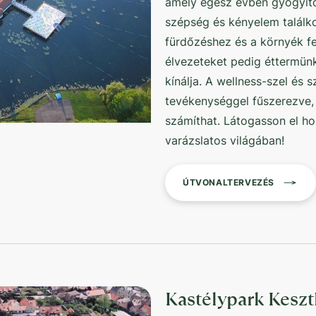
amely egész évben gyógyító 
szépség és kényelem találkoz
fürdőzéshez és a környék fe
élvezeteket pedig éttermünk
kínálja. A wellness-szel és
tevékenységgel fűszerezve,
számíthat. Látogasson el ho
varázslatos világában!
ÚTVONALTERVEZÉS
Kastélypark Keszt