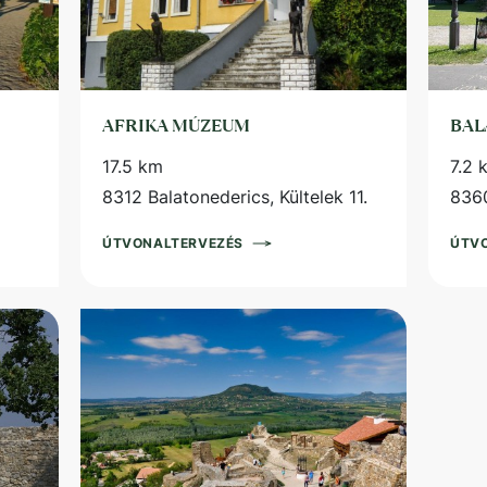
AFRIKA MÚZEUM
BAL
17.5 km
7.2 
8312 Balatonederics, Kültelek 11.
8360
ÚTVONALTERVEZÉS
ÚTV