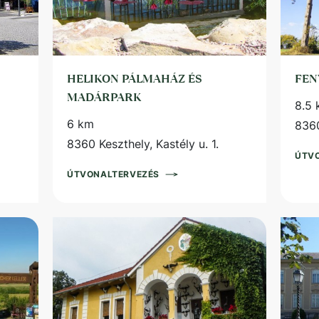
HELIKON PÁLMAHÁZ ÉS
FEN
MADÁRPARK
8.5
6 km
8360
8360 Keszthely, Kastély u. 1.
ÚTV
ÚTVONALTERVEZÉS