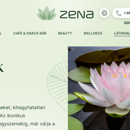
+3
30
L
CAFÉ & SNACK BÁR
BEAUTY
WELLNESS
LÁTNIVA
k
neket, kihagyhatatlan
Az ikonikus
ngyszemekig, már várja a