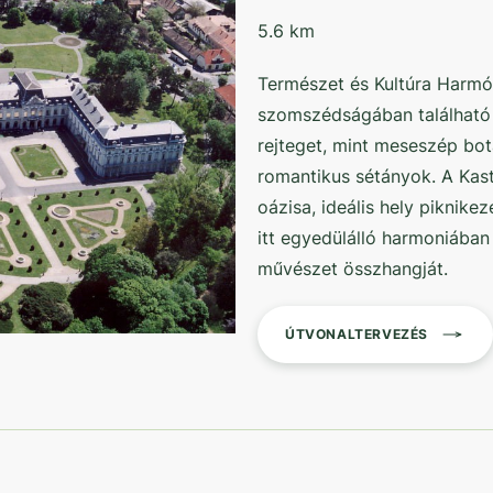
5.6 km
Természet és Kultúra Harmón
szomszédságában található 
rejteget, mint meseszép bot
romantikus sétányok. A Kas
oázisa, ideális hely piknike
itt egyedülálló harmoniában
művészet összhangját.
ÚTVONALTERVEZÉS