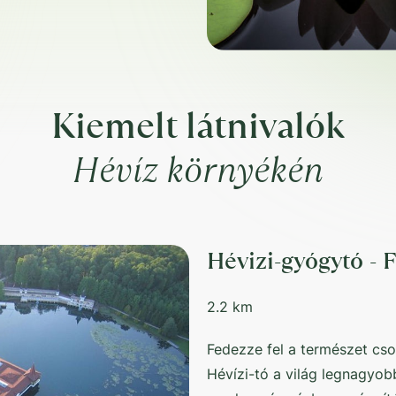
Kiemelt látnivalók
Hévíz környékén
Hévizi-gyógytó - 
2.2 km
Fedezze fel a természet csod
Hévízi-tó a világ legnagyob