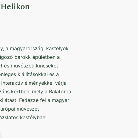
- Helikon
ély, a magyarországi kastélyok
űgöző barokk épületben a
t és művészeti kincseket
leges kiállításokkal és a
 interaktív élményekkel várja
ozáns kertben, mely a Balatonra
kilátást. Fedezze fel a magyar
európai művészet
zslatos kastélyban!