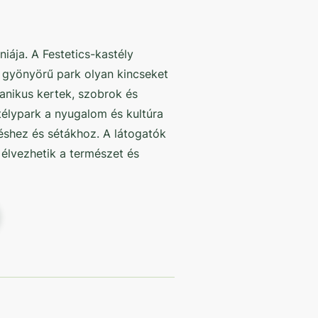
iája. A Festetics-kastély
gyönyörű park olyan kincseket
anikus kertek, szobrok és
télypark a nyugalom és kultúra
zéshez és sétákhoz. A látogatók
 élvezhetik a természet és