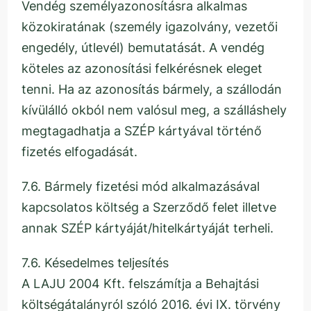
Vendég személyazonosításra alkalmas
közokiratának (személy igazolvány, vezetői
engedély, útlevél) bemutatását. A vendég
köteles az azonosítási felkérésnek eleget
tenni. Ha az azonosítás bármely, a szállodán
kívülálló okból nem valósul meg, a szálláshely
megtagadhatja a SZÉP kártyával történő
fizetés elfogadását.
7.6. Bármely fizetési mód alkalmazásával
kapcsolatos költség a Szerződő felet illetve
annak SZÉP kártyáját/hitelkártyáját terheli.
7.6. Késedelmes teljesítés
A LAJU 2004 Kft. felszámítja a Behajtási
költségátalányról szóló 2016. évi IX. törvény