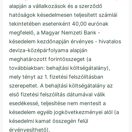
alapján a vállalkozások és a szerződő
hatóságok késedelmesen teljesített számlái
tekintetében esetenként 40,00 eurónak
megfelelő, a Magyar Nemzeti Bank -
késedelem kezdőnapján érvényes - hivatalos
deviza-középárfolyama alapján
meghatározott forintösszeget (a
továbbiakban: behajtási költségátalány),
mely tényt az 1. fizetési felszólításban
szerepeltet. A behajtási költségátalány az
első fizetési felszólítás dátumával válik
esedékessé, teljesítése nem mentesít a
késedelem egyéb jogkövetkezményei alól (a
késedelmi kamat összegén felül
érvényesíthető).