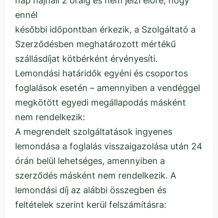
nap hajnali 2 óráig és nem jelzi előre, hogy
ennél
későbbi időpontban érkezik, a Szolgáltató a
Szerződésben meghatározott mértékű
szállásdíjat kötbérként érvényesíti.
Lemondási határidők egyéni és csoportos
foglalások esetén – amennyiben a vendéggel
megkötött egyedi megállapodás másként
nem rendelkezik:
A megrendelt szolgáltatások ingyenes
lemondása a foglalás visszaigazolása után 24
órán belül lehetséges, amennyiben a
szerződés másként nem rendelkezik. A
lemondási díj az alábbi összegben és
feltételek szerint kerül felszámításra: